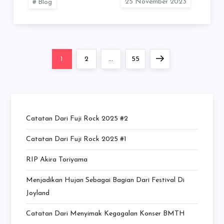
Blog
Posts
Page
Page
Page
Next
1
2
…
55
navigation
page
Catatan Dari Fuji Rock 2025 #2
Catatan Dari Fuji Rock 2025 #1
RIP Akira Toriyama
Menjadikan Hujan Sebagai Bagian Dari Festival Di
Joyland
Catatan Dari Menyimak Kegagalan Konser BMTH