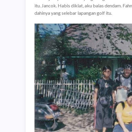
itu. Jancok. Habis diklat, aku balas dendam. Fa
dahinya yang selebar lapangan golf itu.