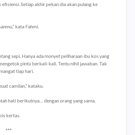
efisiensi. Setiap akhir pekan dia akan pulang ke
sanmu,” kata Fahmi.
ntang sepi. Hanya ada monyet peliharaan ibu kos yang
engetok pintu berkali-kali. Tentu nihil jawaban. Tak
angat tiap hari.
uat camilan,” kataku.
patah hati berikutnya… dengan orang yang sama.
is kertas.
***