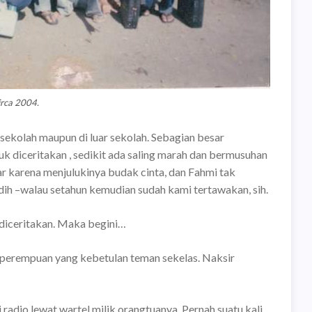
rca 2004.
ekolah maupun di luar sekolah. Sebagian besar
k diceritakan , sedikit ada saling marah dan bermusuhan
 karena menjulukinya budak cinta, dan Fahmi tak
ih –walau setahun kemudian sudah kami tertawakan, sih.
diceritakan. Maka begini…
n perempuan yang kebetulan teman sekelas. Naksir
 radio lewat wartel milik orangtuanya. Pernah suatu kali