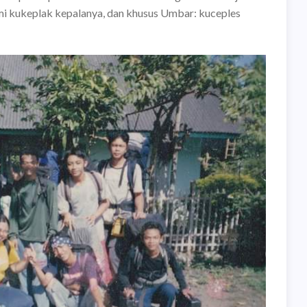
hmi kukeplak kepalanya, dan khusus Umbar: kuceples