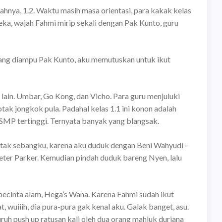
ahnya, 1.2. Waktu masih masa orientasi, para kakak kelas
a, wajah Fahmi mirip sekali dengan Pak Kunto, guru
i yang diampu Pak Kunto, aku memutuskan untuk ikut
lain. Umbar, Go Kong, dan Vicho. Para guru menjuluki
tak jongkok pula. Padahal kelas 1.1 ini konon adalah
 SMP tertinggi. Ternyata banyak yang blangsak.
 tak sebangku, karena aku duduk dengan Beni Wahyudi –
er Parker. Kemudian pindah duduk bareng Nyen, lalu
 pecinta alam, Hega’s Wana. Karena Fahmi sudah ikut
t, wuiiih, dia pura-pura gak kenal aku. Galak banget, asu.
ruh push up ratusan kali oleh dua orang mahluk durjana