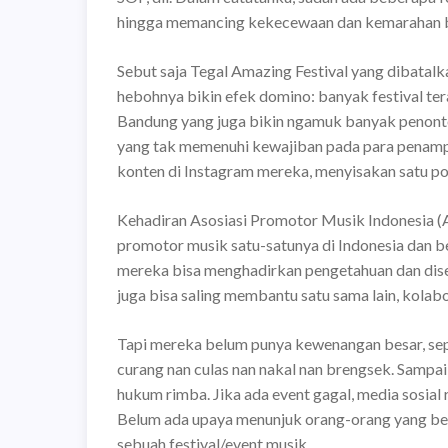
hingga memancing kekecewaan dan kemarahan 
Sebut saja Tegal Amazing Festival yang dibata
hebohnya bikin efek domino: banyak festival tera
Bandung yang juga bikin ngamuk banyak penonto
yang tak memenuhi kewajiban pada para penamp
konten di Instagram mereka, menyisakan satu po
Kehadiran Asosiasi Promotor Musik Indonesia (A
promotor musik satu-satunya di Indonesia dan 
mereka bisa menghadirkan pengetahuan dan disem
juga bisa saling membantu satu sama lain, kolab
Tapi mereka belum punya kewenangan besar, se
curang nan culas nan nakal nan brengsek. Sampai
hukum rimba. Jika ada event gagal, media sosial 
Belum ada upaya menunjuk orang-orang yang be
sebuah festival/event musik.