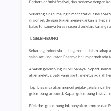
Perkara definisi festival, dan bedanya dengan kons
Sekarang aku cuma ingin mencatat dua hal soal fe
di ponsel, dengan tujuan mengeluarkan isi kepal
kalau tulisannya terasa seperti omelan, kurang run
1.
GELEMBUNG
Sekarang Indonesia sedang masuk dalam tahap aw
salah satu indikator. Rasanya belum pernah ada t
Apakah gelembung ini berbahaya? Seperti namany
akan meletus. Satu yang pasti: meletus adalah k
Tapi biasanya akan muncul gejala-gejala awal ket
gelembung properti. Kapan gelembung festival m
Efek dari gelembung ini, banyak promotor dan E