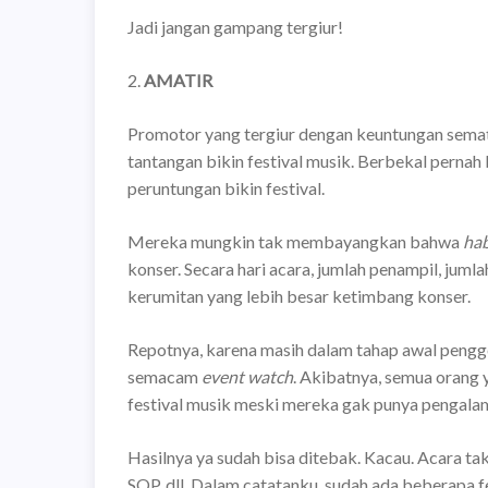
Jadi jangan gampang tergiur!
2.
AMATIR
Promotor yang tergiur dengan keuntungan sema
tantangan bikin festival musik. Berbekal pernah
peruntungan bikin festival.
Mereka mungkin tak membayangkan bahwa
hab
konser. Secara hari acara, jumlah penampil, juml
kerumitan yang lebih besar ketimbang konser.
Repotnya, karena masih dalam tahap awal pengg
semacam
event watch
. Akibatnya, semua orang
festival musik meski mereka gak punya pengala
Hasilnya ya sudah bisa ditebak. Kacau. Acara tak 
SOP, dll. Dalam catatanku, sudah ada beberapa f