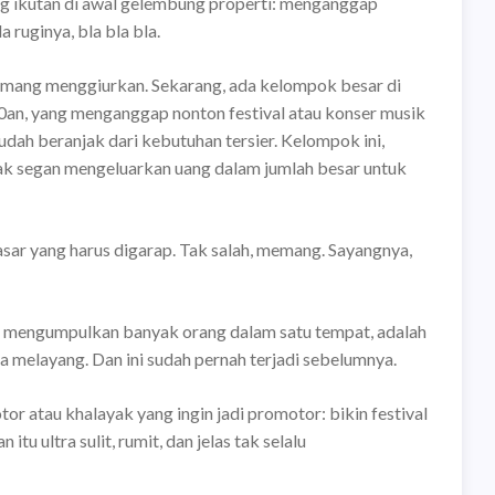
g ikutan di awal gelembung properti: menganggap
 ruginya, bla bla bla.
 memang menggiurkan. Sekarang, ada kelompok besar di
0an, yang menganggap nonton festival atau konser musik
udah beranjak dari kebutuhan tersier. Kelompok ini,
tak segan mengeluarkan uang dalam jumlah besar untuk
sar yang harus digarap. Tak salah, memang. Sayangnya,
ang mengumpulkan banyak orang dalam satu tempat, adalah
isa melayang. Dan ini sudah pernah terjadi sebelumnya.
r atau khalayak yang ingin jadi promotor: bikin festival
u ultra sulit, rumit, dan jelas tak selalu