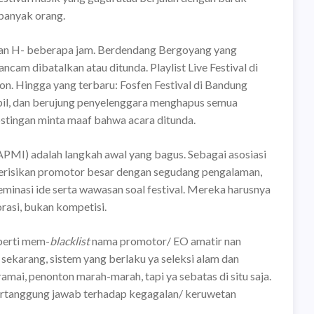
banyak orang.
lkan H- beberapa jam. Berdendang Bergoyang yang
ncam dibatalkan atau ditunda. Playlist Live Festival di
n. Hingga yang terbaru: Fosfen Festival di Bandung
il, dan berujung penyelenggara menghapus semua
stingan minta maaf bahwa acara ditunda.
PMI) adalah langkah awal yang bagus. Sebagai asosiasi
berisikan promotor besar dengan segudang pengalaman,
inasi ide serta wawasan soal festival. Mereka harusnya
orasi, bukan kompetisi.
perti mem-
blacklist
nama promotor/ EO amatir nan
 sekarang, sistem yang berlaku ya seleksi alam dan
ramai, penonton marah-marah, tapi ya sebatas di situ saja.
rtanggung jawab terhadap kegagalan/ keruwetan