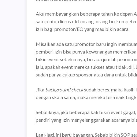
Aku membayangkan beberapa tahun ke depan APM
satu pintu, diurus oleh orang-orang berkompet
izin bagi promotor/EO yang mau bikin acara.
Misalkan ada satu promotor baru ingin membuat
pemberi izin bisa punya kewenangan memeriksa 
bikin event sebelumnya, berapa jumlah penonton 
lalu, apakah event mereka sukses atau tidak, dl
sudah punya cukup sponsor atau dana untuk bikin 
Jika
background check
sudah beres, maka kasih l
dengan skala sama, maka mereka bisa naik ting
Sebaliknya, jika beberapa kali bikin event gagal,
pendiri yang izin menyelenggarakan acaranya bis
Lagi-lagi, ini baru bayangan. Sebab bikin SOP s