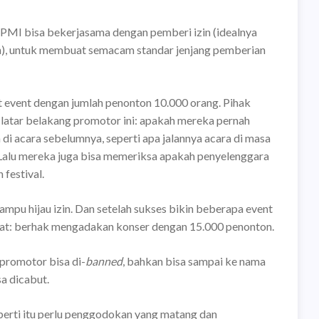
I bisa bekerjasama dengan pemberi izin (idealnya
en), untuk membuat semacam standar jenjang pemberian
 event dengan jumlah penonton 10.000 orang. Pihak
latar belakang promotor ini: apakah mereka pernah
di acara sebelumnya, seperti apa jalannya acara di masa
l. Lalu mereka juga bisa memeriksa apakah penyelenggara
festival.
ampu hijau izin. Dan setelah sukses bikin beberapa event
kat: berhak mengadakan konser dengan 15.000 penonton.
 promotor bisa di-
banned
, bahkan bisa sampai ke nama
a dicabut.
eperti itu perlu penggodokan yang matang dan