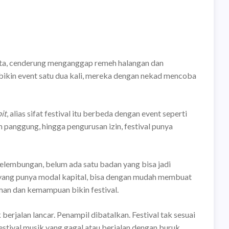
ta, cenderung menganggap remeh halangan dan
 bikin event satu dua kali, mereka dengan nekad mencoba
it
, alias sifat festival itu berbeda dengan event seperti
ah panggung, hingga pengurusan izin, festival punya
elembungan, belum ada satu badan yang bisa jadi
 yang punya modal kapital, bisa dengan mudah membuat
man dan kemampuan bikin festival.
berjalan lancar. Penampil dibatalkan. Festival tak sesuai
estival musik yang gagal atau berjalan dengan buruk