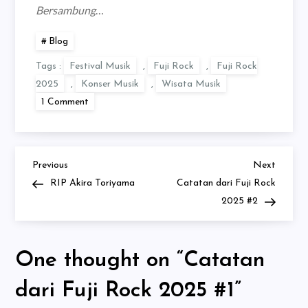
Bersambung
…
Blog
Tags :
Festival Musik
,
Fuji Rock
,
Fuji Rock
2025
,
Konser Musik
,
Wisata Musik
on
1 Comment
Catatan
dari
Fuji
Rock
2025
#1
Previous
Next
Post
Previous
Next
Post
Post
RIP Akira Toriyama
Catatan dari Fuji Rock
navigation
2025 #2
One thought on “
Catatan
dari Fuji Rock 2025 #1
”