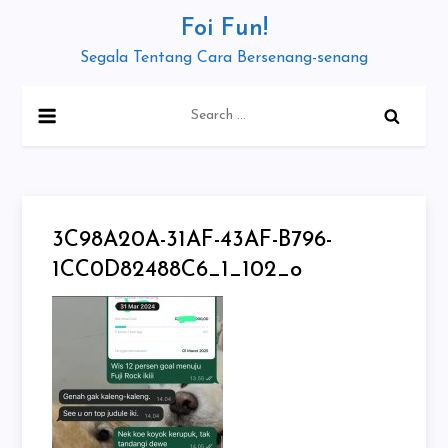
Skip
Foi Fun!
to
Segala Tentang Cara Bersenang-senang
content
Search
for:
3C98A20A-31AF-43AF-B796-
1CC0D82488C6_1_102_o