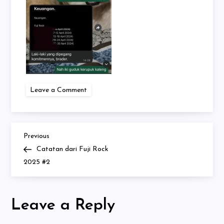
on
Leave a Comment
3C98A20A-
31AF-
43AF-
B796-
1CC0D82488C6_1_102_o
Previous
Post
Previous
Post
Catatan dari Fuji Rock
navigation
2025 #2
Leave a Reply