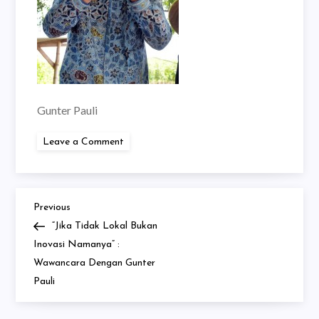
Gunter Pauli
on
Leave a Comment
Gunter
Pauli
Previous
Post
Previous
Post
“Jika Tidak Lokal Bukan
navigation
Inovasi Namanya” :
Wawancara Dengan Gunter
Pauli