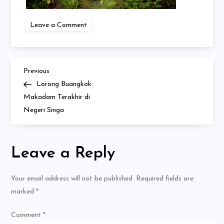
on
Leave a Comment
9
Previous
Post
Previous
Post
Lorong Buangkok:
navigation
Makadam Terakhir di
Negeri Singa
Leave a Reply
Your email address will not be published.
Required fields are
marked
*
Comment
*