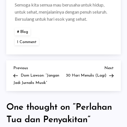
Semoga kita semua mau berusaha untuk hidup,
untuk sehat, menjalaninya dengan penuh seluruh.
Bersulang untuk hari esok yang sehat.
Blog
on
1 Comment
Perlahan
Tua
dan
Penyakitan
Previous
Next
Post
Previous
Next
Post
Post
Dom Lawson: “Jangan
30 Hari Menulis (Lagi)
navigation
Jadi Jurnalis Musik”
One thought on “
Perlahan
Tua dan Penyakitan
”